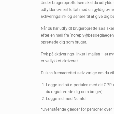
Under brugeroprettelsen skal du udfylde e
udfylder e-mail feltet med en gyldig e-ma
aktiveringslink og senere til at give dig b
Når du har udfyldt brugeroprettelses skem
efter en mail fra “noreply@besoeglaegen.
oprettede dig som bruger.
Tryk på aktiverings-linket i mailen – et ny
er vellykket aktiveret.
Du kan fremadrettet selv vælge om du vil
Logge ind på e-portalen med dit CPR
du registrerede dig som bruger)
Logge ind med NemId
*Ovenstående gælder for personer over 15 