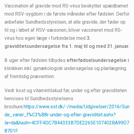
Vaccination af gravide mod RS-virus beskytter spædbarnet
mod RSV-sygdom i de første måneder efter fødslen. Derfor
anbefaler Sundhedsstyrelsen, at alle gravide, der føder op
til og i løbet af RSV-sæsonen, bliver vaccineret mod RS-
virus hos egen læge i forbindelse med
3.
graviditetsundersøgelse
fra 1. maj til og med 31. januar.
8. uger efter fødslen tilbydes
efterfødselsundersøgelse i
klinikken inkl. gynækologisk undersøgelse og planlægning
af fremtidig prævention.
Vedr. kost og vitamintilskud før, under og efter graviditeten
henvises til Sundhedsstyrelsens
brochure.
https://www.sst.dk/-/media/Udgivelser/2016/Sun
de_vaner_f%C3%B8r-under-og-efter-graviditet.ashx?
la=da&hash=4CFF4DC7B44333B7DE2265E107402BA99D7
8701F